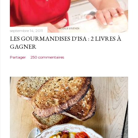
r
e
septembre 14, 2011
LES GOURMANDISES D'ISA : 2 LIVRES À
GAGNER
Partager
250 commentaires