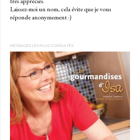
très appréciés.
P
Laissez-moi un nom, cela évite que je vous
u
réponde anonymement :)
b
l
i
e
MESSAGES LES PLUS CONSULTÉS
r
u
n
c
o
m
m
e
n
t
a
i