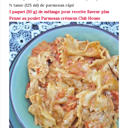
½ tasse (125 ml) de parmesan râpé
1
paquet (30 g) de mélange pour recette Saveur plus
Penne au poulet Parmesan crémeux Club House