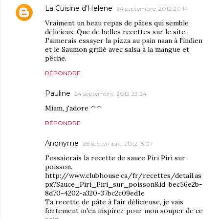
La Cuisine d'Helene
24 septembre, 2012 20:14
Vraiment un beau repas de pâtes qui semble
délicieux. Que de belles recettes sur le site.
J'aimerais essayer la pizza au pain naan à l'indien
et le Saumon grillé avec salsa à la mangue et
pêche.
RÉPONDRE
Pauline
24 septembre, 2012 23:24
Miam, j'adore ^^
RÉPONDRE
Anonyme
26 septembre, 2012 15:07
J'essaierais la recette de sauce Piri Piri sur
poisson.
http://www.clubhouse.ca/fr/recettes/detail.as
px?Sauce_Piri_Piri_sur_poisson&id=bec56e2b-
8d70-4202-a320-37bc2c09ed1e
Ta recette de pâte à l'air délicieuse, je vais
fortement m'en inspirer pour mon souper de ce