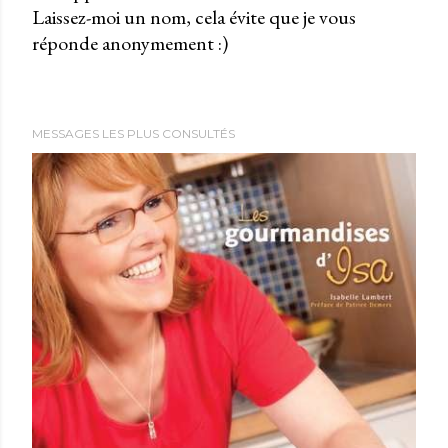
Laissez-moi un nom, cela évite que je vous
u
réponde anonymement :)
b
l
i
e
MESSAGES LES PLUS CONSULTÉS
r
u
n
c
o
m
m
e
n
t
a
i