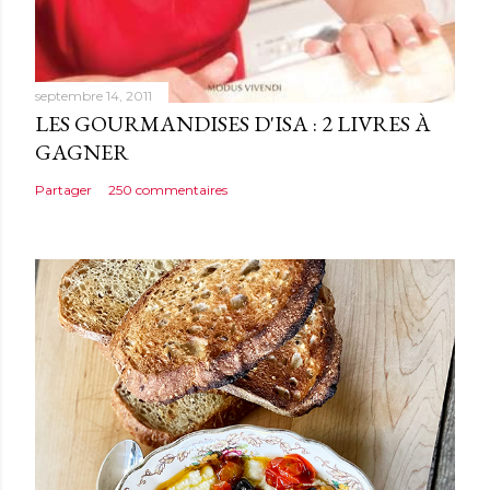
r
e
septembre 14, 2011
LES GOURMANDISES D'ISA : 2 LIVRES À
GAGNER
Partager
250 commentaires