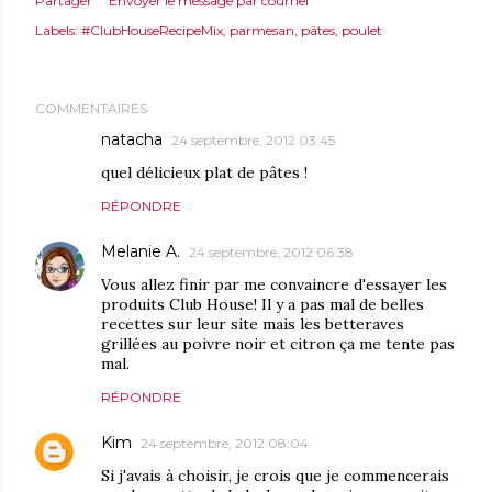
Partager
Envoyer le message par courriel
Labels:
#ClubHouseRecipeMix
parmesan
pâtes
poulet
COMMENTAIRES
natacha
24 septembre, 2012 03:45
quel délicieux plat de pâtes !
RÉPONDRE
Melanie A.
24 septembre, 2012 06:38
Vous allez finir par me convaincre d'essayer les
produits Club House! Il y a pas mal de belles
recettes sur leur site mais les betteraves
grillées au poivre noir et citron ça me tente pas
mal.
RÉPONDRE
Kim
24 septembre, 2012 08:04
Si j'avais à choisir, je crois que je commencerais