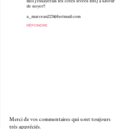
moi j'essayerais les côtes levées BBQ à saveur
de noyer!!
a_marceau223@hotmail.com
RÉPONDRE
Merci de vos commentaires qui sont toujours
très appréciés.
P