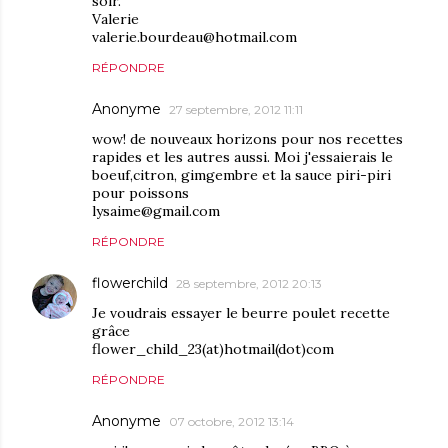
soir.
Valerie
valerie.bourdeau@hotmail.com
RÉPONDRE
Anonyme
27 septembre, 2012 11:11
wow! de nouveaux horizons pour nos recettes
rapides et les autres aussi. Moi j'essaierais le
boeuf,citron, gimgembre et la sauce piri-piri
pour poissons
lysaime@gmail.com
RÉPONDRE
flowerchild
28 septembre, 2012 20:13
Je voudrais essayer le beurre poulet recette
grâce
flower_child_23(at)hotmail(dot)com
RÉPONDRE
Anonyme
07 octobre, 2012 13:14