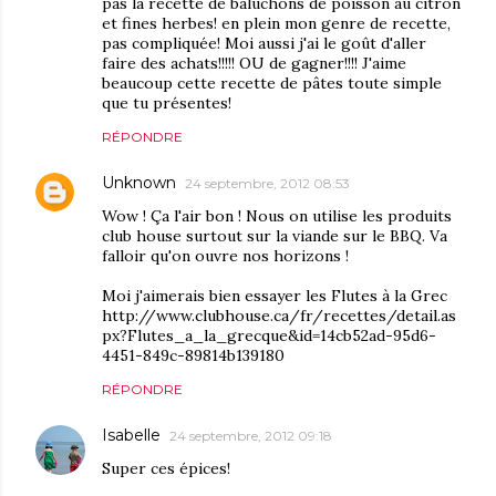
pas la recette de baluchons de poisson au citron
et fines herbes! en plein mon genre de recette,
pas compliquée! Moi aussi j'ai le goût d'aller
faire des achats!!!!! OU de gagner!!!! J'aime
beaucoup cette recette de pâtes toute simple
que tu présentes!
RÉPONDRE
Unknown
24 septembre, 2012 08:53
Wow ! Ça l'air bon ! Nous on utilise les produits
club house surtout sur la viande sur le BBQ. Va
falloir qu'on ouvre nos horizons !
Moi j'aimerais bien essayer les Flutes à la Grec
http://www.clubhouse.ca/fr/recettes/detail.as
px?Flutes_a_la_grecque&id=14cb52ad-95d6-
4451-849c-89814b139180
RÉPONDRE
Isabelle
24 septembre, 2012 09:18
Super ces épices!