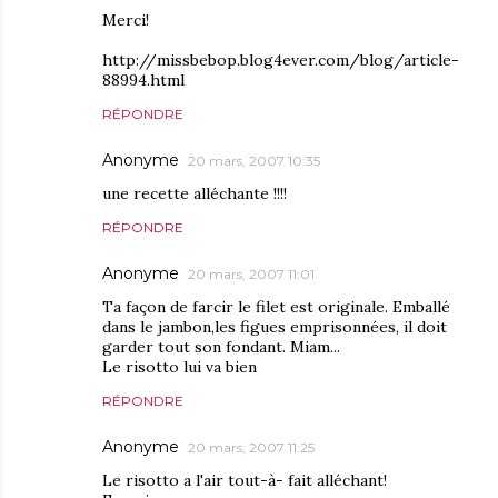
Merci!
http://missbebop.blog4ever.com/blog/article-
88994.html
RÉPONDRE
Anonyme
20 mars, 2007 10:35
une recette alléchante !!!!
RÉPONDRE
Anonyme
20 mars, 2007 11:01
Ta façon de farcir le filet est originale. Emballé
dans le jambon,les figues emprisonnées, il doit
garder tout son fondant. Miam...
Le risotto lui va bien
RÉPONDRE
Anonyme
20 mars, 2007 11:25
Le risotto a l'air tout-à- fait alléchant!