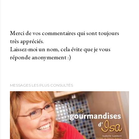
Merci de vos commentaires qui sont toujours
très appréciés.
P
Laissez-moi un nom, cela évite que je vous
u
réponde anonymement :)
b
l
i
e
MESSAGES LES PLUS CONSULTÉS
r
u
n
c
o
m
m