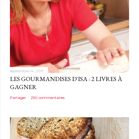
e
n
t
a
i
r
e
septembre 14, 2011
LES GOURMANDISES D'ISA : 2 LIVRES À
GAGNER
Partager
250 commentaires