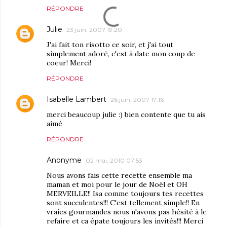
RÉPONDRE
Julie
23 juin, 2007 19:20
J'ai fait ton risotto ce soir, et j'ai tout
simplement adoré, c'est à date mon coup de
coeur! Merci!
RÉPONDRE
Isabelle Lambert
26 juin, 2007 17:16
merci beaucoup julie :) bien contente que tu ais
aimé
RÉPONDRE
Anonyme
02 mai, 2010 07:53
Nous avons fais cette recette ensemble ma
maman et moi pour le jour de Noël et OH
MERVEILLE!! Isa comme toujours tes recettes
sont succulentes!!! C'est tellement simple!! En
vraies gourmandes nous n'avons pas hésité à le
refaire et ca épate toujours les invités!!! Merci