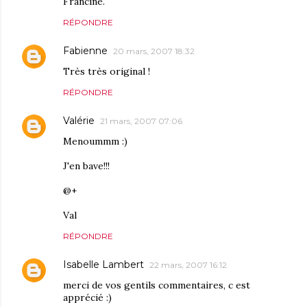
Francine.
RÉPONDRE
Fabienne
20 mars, 2007 18:32
Très très original !
RÉPONDRE
Valérie
21 mars, 2007 07:06
Menoummm :)
J'en bave!!!
@+
Val
RÉPONDRE
Isabelle Lambert
22 mars, 2007 16:12
merci de vos gentils commentaires, c est
apprécié :)