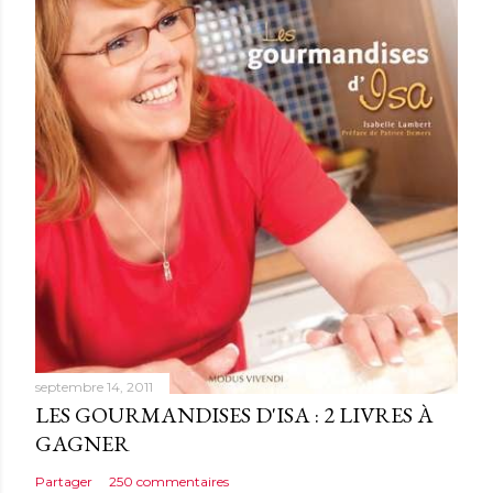
n
c
o
m
m
e
n
t
a
i
r
e
septembre 14, 2011
LES GOURMANDISES D'ISA : 2 LIVRES À
GAGNER
Partager
250 commentaires