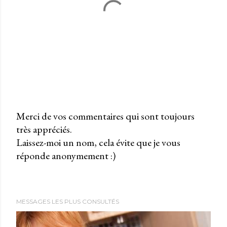
Merci de vos commentaires qui sont toujours
très appréciés.
P
Laissez-moi un nom, cela évite que je vous
u
réponde anonymement :)
b
l
i
e
MESSAGES LES PLUS CONSULTÉS
r
u