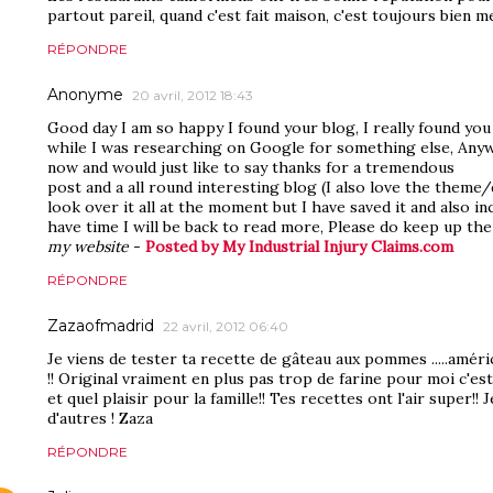
partout pareil, quand c'est fait maison, c'est toujours bien me
RÉPONDRE
Anonyme
20 avril, 2012 18:43
Good day I am so happy I found your blog, I really found you 
while I was researching on Google for something else, Any
now and would just like to say thanks for a tremendous
post and a all round interesting blog (I also love the theme/
look over it all at the moment but I have saved it and also i
have time I will be back to read more, Please do keep up the
my website
-
Posted by My Industrial Injury Claims.com
RÉPONDRE
Zazaofmadrid
22 avril, 2012 06:40
Je viens de tester ta recette de gâteau aux pommes .....américa
!! Original vraiment en plus pas trop de farine pour moi c'est é
et quel plaisir pour la famille!! Tes recettes ont l'air super!!
d'autres ! Zaza
RÉPONDRE