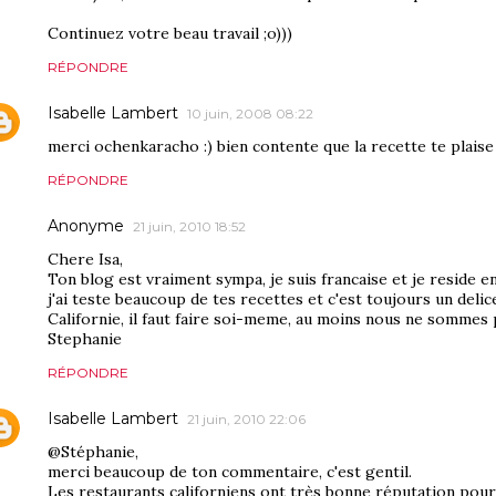
Continuez votre beau travail ;o)))
RÉPONDRE
Isabelle Lambert
10 juin, 2008 08:22
merci ochenkaracho :) bien contente que la recette te plaise 
RÉPONDRE
Anonyme
21 juin, 2010 18:52
Chere Isa,
Ton blog est vraiment sympa, je suis francaise et je reside en 
j'ai teste beaucoup de tes recettes et c'est toujours un delic
Californie, il faut faire soi-meme, au moins nous ne sommes p
Stephanie
RÉPONDRE
Isabelle Lambert
21 juin, 2010 22:06
@Stéphanie,
merci beaucoup de ton commentaire, c'est gentil.
Les restaurants californiens ont très bonne réputation pourt