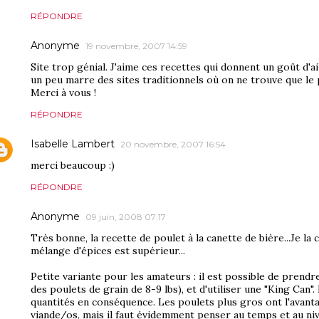
RÉPONDRE
Anonyme
19 novembre, 2007 14:59
Site trop génial. J'aime ces recettes qui donnent un goût d'ail
un peu marre des sites traditionnels où on ne trouve que le
Merci à vous !
RÉPONDRE
Isabelle Lambert
20 novembre, 2007 16:54
merci beaucoup :)
RÉPONDRE
Anonyme
09 juin, 2008 07:17
Très bonne, la recette de poulet à la canette de bière...Je la 
mélange d'épices est supérieur...
Petite variante pour les amateurs : il est possible de prendre
des poulets de grain de 8-9 lbs), et d'utiliser une "King Can". 
quantités en conséquence. Les poulets plus gros ont l'avanta
viande/os, mais il faut évidemment penser au temps et au niv