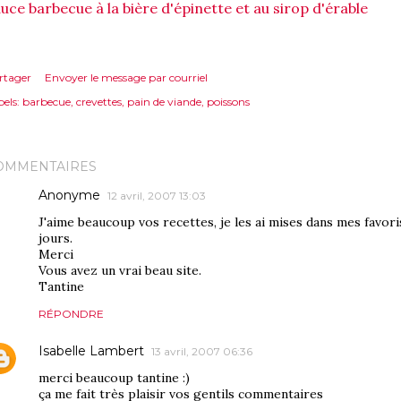
uce barbecue à la bière d'épinette et au sirop d'érable
rtager
Envoyer le message par courriel
els:
barbecue
crevettes
pain de viande
poissons
OMMENTAIRES
Anonyme
12 avril, 2007 13:03
J'aime beaucoup vos recettes, je les ai mises dans mes favoris
jours.
Merci
Vous avez un vrai beau site.
Tantine
RÉPONDRE
Isabelle Lambert
13 avril, 2007 06:36
merci beaucoup tantine :)
ça me fait très plaisir vos gentils commentaires