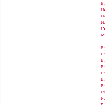
Bu
H
Ha
H
L'
Mi
Br
Br
Br
Br
Br
Br
Br
Pi
Po
Po