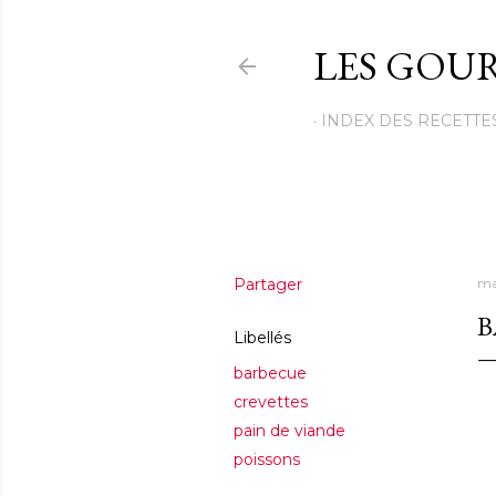
LES GOUR
INDEX DES RECETTE
Partager
ma
B
Libellés
barbecue
crevettes
pain de viande
poissons