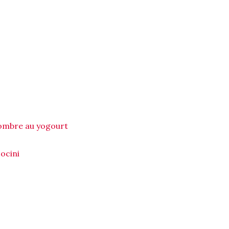
combre au yogourt
cocini