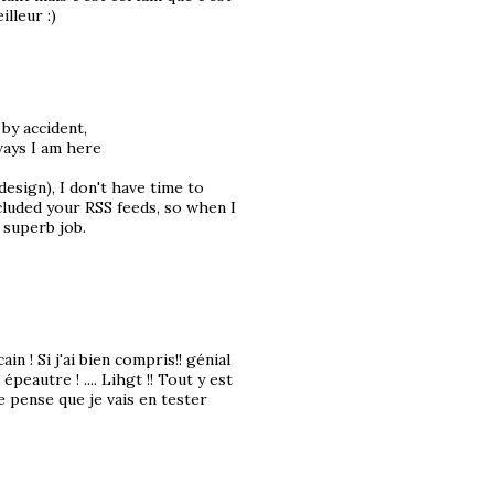
illeur :)
by accident,
ways I am here
design), I don't have time to
ncluded your RSS feeds, so when I
 superb job.
in ! Si j'ai bien compris!! génial
peautre ! .... Lihgt !! Tout y est
 Je pense que je vais en tester