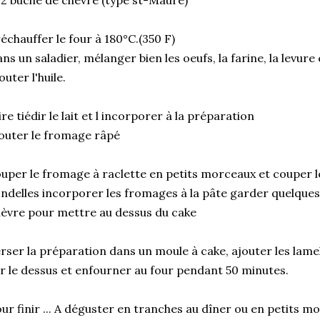
2 bûche de chèvre (type st-Maure)
échauffer le four à 180°C.(350 F)
ns un saladier, mélanger bien les oeufs, la farine, la levure 
outer l'huile.
ire tiédir le lait et l incorporer à la préparation
outer le fromage râpé
uper le fromage à raclette en petits morceaux et couper l
ndelles incorporer les fromages à la pâte garder quelques 
èvre pour mettre au dessus du cake
rser la préparation dans un moule à cake, ajouter les lamel
r le dessus et enfourner au four pendant 50 minutes.
ur finir ... A déguster en tranches au dîner ou en petits mor