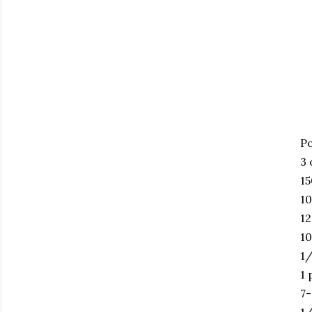
Po
3 
15
10
12
10
1/
1 
7-