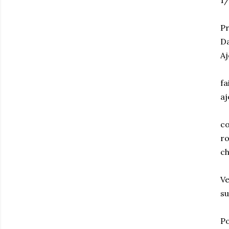
1/
Pr
Da
Aj
fa
aj
co
ro
ch
Ve
su
Po