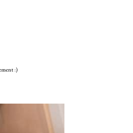
.
ement :)