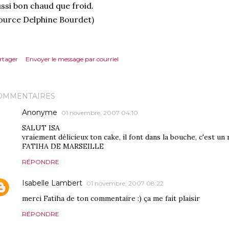
ssi bon chaud que froid.
ource Delphine Bourdet)
rtager
Envoyer le message par courriel
OMMENTAIRES
Anonyme
01 novembre, 2007 04:10
SALUT ISA
vraiement délicieux ton cake, il font dans la bouche, c'est un 
FATIHA DE MARSEILLE
RÉPONDRE
Isabelle Lambert
01 novembre, 2007 08:22
merci Fatiha de ton commentaire :) ça me fait plaisir
RÉPONDRE