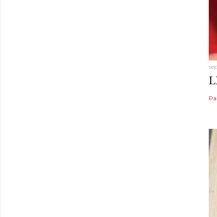
se
L
Pa