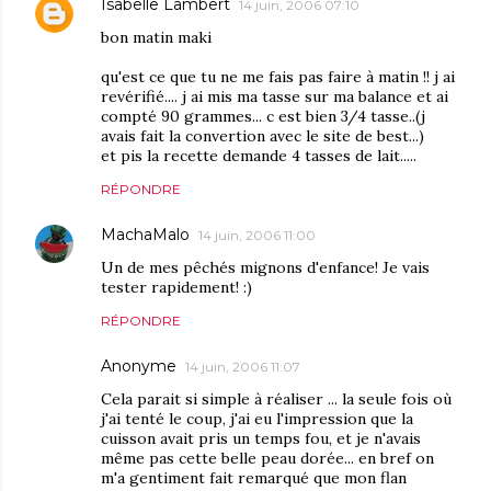
Isabelle Lambert
14 juin, 2006 07:10
bon matin maki
qu'est ce que tu ne me fais pas faire à matin !! j ai
revérifié.... j ai mis ma tasse sur ma balance et ai
compté 90 grammes... c est bien 3/4 tasse..(j
avais fait la convertion avec le site de best...)
et pis la recette demande 4 tasses de lait.....
RÉPONDRE
MachaMalo
14 juin, 2006 11:00
Un de mes pêchés mignons d'enfance! Je vais
tester rapidement! :)
RÉPONDRE
Anonyme
14 juin, 2006 11:07
Cela parait si simple à réaliser ... la seule fois où
j'ai tenté le coup, j'ai eu l'impression que la
cuisson avait pris un temps fou, et je n'avais
même pas cette belle peau dorée... en bref on
m'a gentiment fait remarqué que mon flan