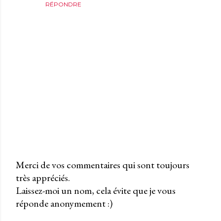
RÉPONDRE
Merci de vos commentaires qui sont toujours
très appréciés.
P
Laissez-moi un nom, cela évite que je vous
u
réponde anonymement :)
b
l