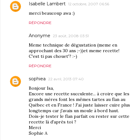
Isabelle Lambert
12 octobre, 2007 06:56
merci beaucoup awa :)
RÉPONDRE
Anonyme
23 août, 2008 03:51
Meme technique de dégustation (meme en
approchant des 30 ans ;-))et meme recette!
C'est ti pas chouet'? :-)
RÉPONDRE
sophiea
22 avril, 2013 07:40
Bonjour Isa,
Encore une recette succulente... à croire que les
grands mères font les mêmes tartes au flan au
Québec et en France ! J'ai juste laisser cuire plus
longtemps car j'avais un moule à bord haut.
Dois-je tester le flan parfait ou rester sur cette
recette là d'après toi ?
Merci
Sophie A