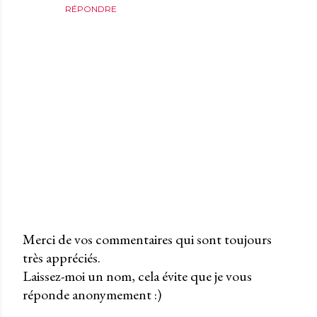
RÉPONDRE
Merci de vos commentaires qui sont toujours
très appréciés.
P
Laissez-moi un nom, cela évite que je vous
u
réponde anonymement :)
b
l