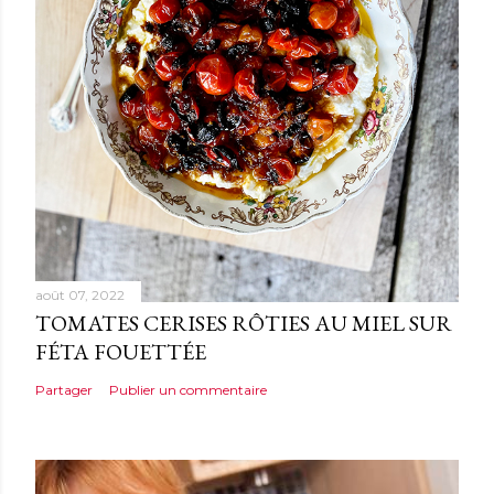
a
i
r
e
août 07, 2022
TOMATES CERISES RÔTIES AU MIEL SUR
FÉTA FOUETTÉE
Partager
Publier un commentaire