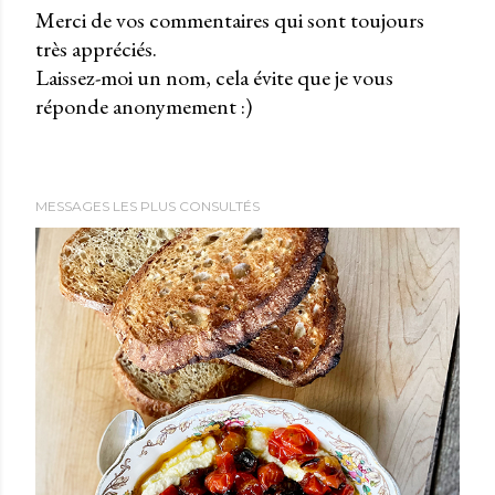
Merci de vos commentaires qui sont toujours
très appréciés.
P
Laissez-moi un nom, cela évite que je vous
u
réponde anonymement :)
b
l
i
e
MESSAGES LES PLUS CONSULTÉS
r
u
n
c
o
m
m
e
n
t