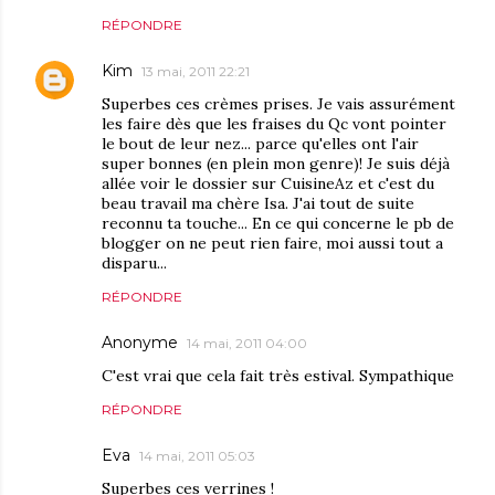
RÉPONDRE
Kim
13 mai, 2011 22:21
Superbes ces crèmes prises. Je vais assurément
les faire dès que les fraises du Qc vont pointer
le bout de leur nez... parce qu'elles ont l'air
super bonnes (en plein mon genre)! Je suis déjà
allée voir le dossier sur CuisineAz et c'est du
beau travail ma chère Isa. J'ai tout de suite
reconnu ta touche... En ce qui concerne le pb de
blogger on ne peut rien faire, moi aussi tout a
disparu...
RÉPONDRE
Anonyme
14 mai, 2011 04:00
C'est vrai que cela fait très estival. Sympathique
RÉPONDRE
Eva
14 mai, 2011 05:03
Superbes ces verrines !