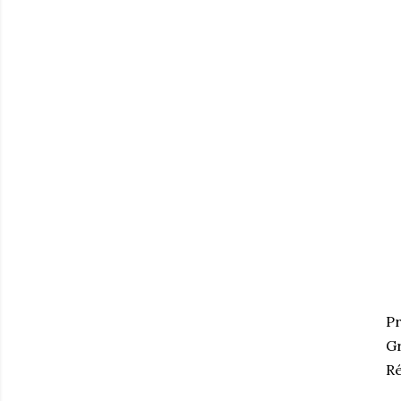
Pr
Gr
Ré