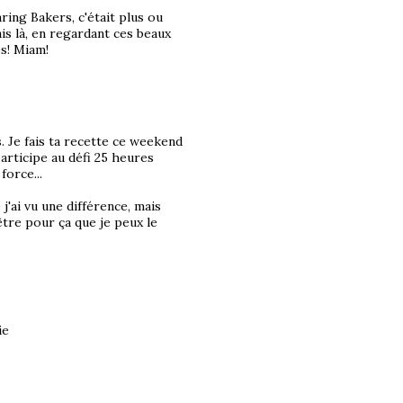
aring Bakers, c'était plus ou
is là, en regardant ces beaux
es! Miam!
s. Je fais ta recette ce weekend
participe au défi 25 heures
force...
j'ai vu une différence, mais
tre pour ça que je peux le
ie