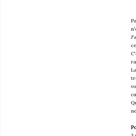
P
n'
J'
ce
C'
ra
La
tr
vo
cu
Qu
ne
Po
3 