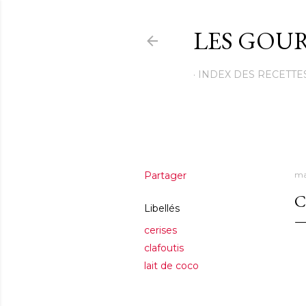
LES GOUR
INDEX DES RECETTE
Partager
ma
C
Libellés
cerises
clafoutis
lait de coco