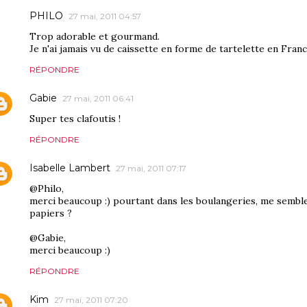
PHILO
27 mai, 2011 04:57
Trop adorable et gourmand.
Je n'ai jamais vu de caissette en forme de tartelette en Fran
RÉPONDRE
Gabie
27 mai, 2011 06:41
Super tes clafoutis !
RÉPONDRE
Isabelle Lambert
27 mai, 2011 07:17
@Philo,
merci beaucoup :) pourtant dans les boulangeries, me semble
papiers ?
@Gabie,
merci beaucoup :)
RÉPONDRE
Kim
27 mai, 2011 07:20