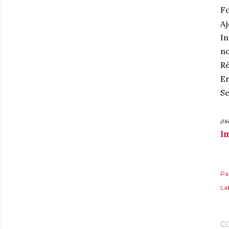
Fo
Aj
In
no
Ré
En
Se
(Dé
Im
Pa
Lab
C