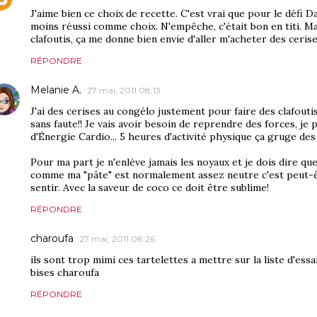
J'aime bien ce choix de recette. C'est vrai que pour le défi D
moins réussi comme choix. N'empêche, c'était bon en titi. Ma
clafoutis, ça me donne bien envie d'aller m'acheter des ceris
RÉPONDRE
Melanie A.
27 mai, 2011 08:13
J'ai des cerises au congélo justement pour faire des clafouti
sans faute!! Je vais avoir besoin de reprendre des forces, je 
d'Énergie Cardio... 5 heures d'activité physique ça gruge des 
Pour ma part je n'enlève jamais les noyaux et je dois dire que 
comme ma "pâte" est normalement assez neutre c'est peut-ê
sentir. Avec la saveur de coco ce doit être sublime!
RÉPONDRE
charoufa
27 mai, 2011 08:26
ils sont trop mimi ces tartelettes a mettre sur la liste d'essa
bises charoufa
RÉPONDRE