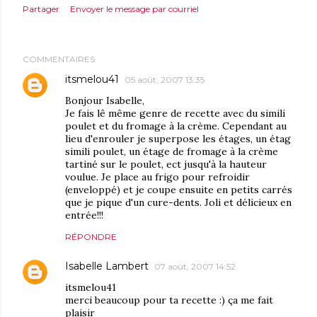
Partager
Envoyer le message par courriel
COMMENTAIRES
itsmelou41
05 août, 2007 13:35
Bonjour Isabelle,
Je fais lê même genre de recette avec du simili
poulet et du fromage à la crème. Cependant au
lieu d'enrouler je superpose les étages, un étag
simili poulet, un étage de fromage à la crème
tartiné sur le poulet, ect jusqu'à la hauteur
voulue. Je place au frigo pour refroidir
(enveloppé) et je coupe ensuite en petits carrés
que je pique d'un cure-dents. Joli et délicieux en
entrée!!!
RÉPONDRE
Isabelle Lambert
07 août, 2007 14:52
itsmelou41
merci beaucoup pour ta recette :) ça me fait
plaisir