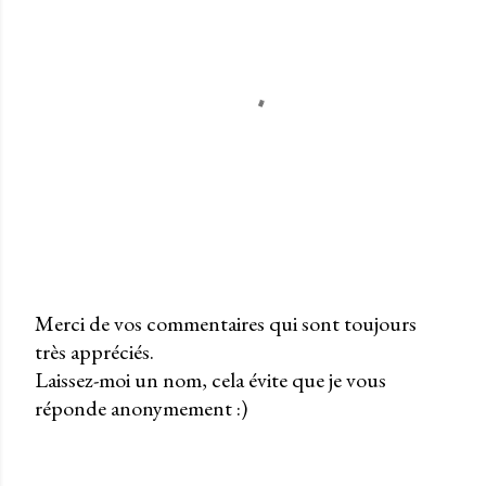
Merci de vos commentaires qui sont toujours
très appréciés.
P
Laissez-moi un nom, cela évite que je vous
u
réponde anonymement :)
b
l
i