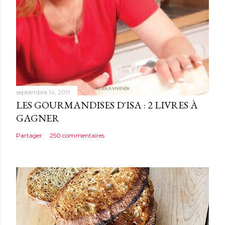
n
t
a
i
r
e
septembre 14, 2011
LES GOURMANDISES D'ISA : 2 LIVRES À
GAGNER
Partager
250 commentaires