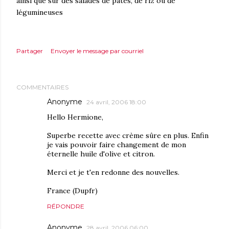
ainsi que sur des salades de pâtes, de riz ou de
légumineuses
Partager
Envoyer le message par courriel
COMMENTAIRES
Anonyme
24 avril, 2006 18:00
Hello Hermione,
Superbe recette avec crème sûre en plus. Enfin
je vais pouvoir faire changement de mon
éternelle huile d'olive et citron.
Merci et je t'en redonne des nouvelles.
France (Dupfr)
RÉPONDRE
Anonyme
28 avril, 2006 06:00