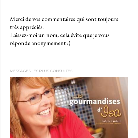
Merci de vos commentaires qui sont toujours
très appréciés.
P
Laissez-moi un nom, cela évite que je vous
u
réponde anonymement :)
b
l
i
e
MESSAGES LES PLUS CONSULTÉS
r
u
n
c
o
m
m
e