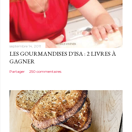
t
a
i
r
e
septembre 14, 2011
LES GOURMANDISES D'ISA : 2 LIVRES À
GAGNER
Partager
250 commentaires