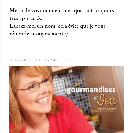
Merci de vos commentaires qui sont toujours
très appréciés.
P
Laissez-moi un nom, cela évite que je vous
u
réponde anonymement :)
b
l
i
e
MESSAGES LES PLUS CONSULTÉS
r
u
n
c
o
m
m
e
n